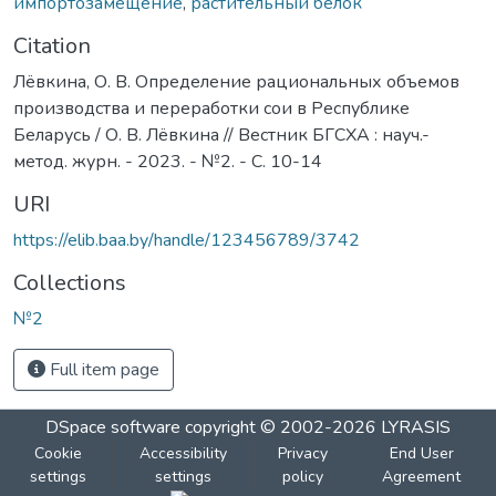
импортозамещение
,
растительный белок
Citation
Лёвкина, О. В. Определение рациональных объемов
производства и переработки сои в Республике
Беларусь / О. В. Лёвкина // Вестник БГСХА : науч.-
метод. журн. - 2023. - №2. - С. 10-14
URI
https://elib.baa.by/handle/123456789/3742
Collections
№2
Full item page
DSpace software
copyright © 2002-2026
LYRASIS
Cookie
Accessibility
Privacy
End User
settings
settings
policy
Agreement