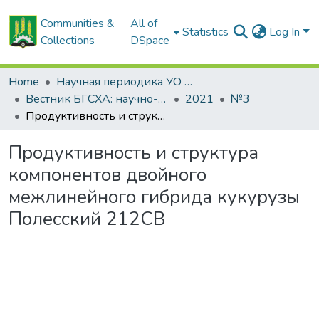
Communities &
All of
Statistics
Log In
Collections
DSpace
Home
Научная периодика УО БГСХА
Вестник БГСХА: научно-методический журнал Белорусской государственной сельскохозяйственной академии
2021
№3
Продуктивность и структура компонентов двойного межлинейного гибрида кукурузы Полесский 212СВ
Продуктивность и структура
компонентов двойного
межлинейного гибрида кукурузы
Полесский 212СВ