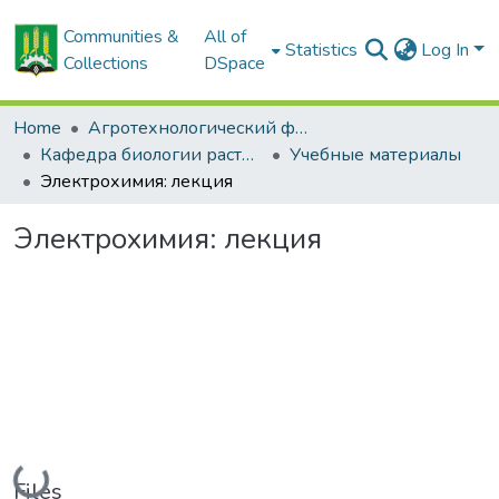
Communities &
All of
Statistics
Log In
Collections
DSpace
Home
Агротехнологический факультет
Кафедра биологии растений и химии
Учебные материалы
Электрохимия: лекция
Электрохимия: лекция
Loading...
Files