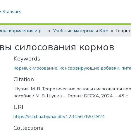
Statistics
Кафедра кормления и разведения сельскохозяйственных животных
Учебные материалы Крм
овы силосования кормов
Keywords
корма
,
силосование
,
консервирующие добавки
,
пит
Citation
Шупик, М. В. Теоретические основы силосования корм
пособие / М. В. Шупик. – Горки : БГСХА, 2024. – 48 с.
URI
https://elib.baa.by/handle/123456789/4924
Collections