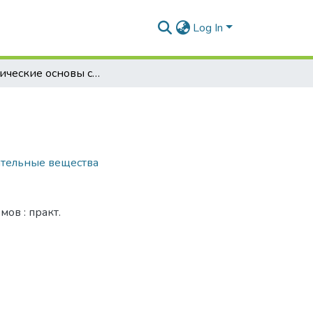
Log In
Теоретические основы силосования кормов
ательные вещества
ов : практ.