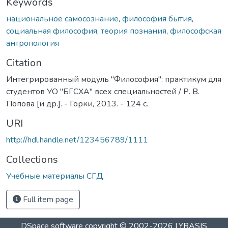
Keywords
национальное самосознание
,
философия бытия
,
социальная философия
,
теория познания
,
философская
антропология
Citation
Интегрированный модуль "Философия": практикум для
студентов УО "БГСХА" всех cпециальностей / Р. В.
Попова [и др.]. - Горки, 2013. - 124 с.
URI
http://hdl.handle.net/123456789/1111
Collections
Учебные материалы СГД
Full item page
DSpace software
copyright © 2002-2026
LYRASIS