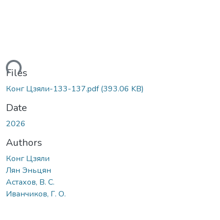
ading...
Files
Конг Цзяли-133-137.pdf
(393.06 KB)
Date
2026
Authors
Конг Цзяли
Лян Эньцян
Астахов, В. С.
Иванчиков, Г. О.