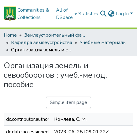
Communities &
All of
Statistics
Log In
Collections
DSpace
Home
Землеустроительный факультет
Кафедра землеустройства
Учебные материалы
Организация земель и севооборотов : учеб.-метод. пособие
Организация земель и
севооборотов : учеб.-метод.
пособие
Simple item page
dc.contributor.author
Комлева, С. М.
dc.date.accessioned
2023-06-28T09:01:22Z