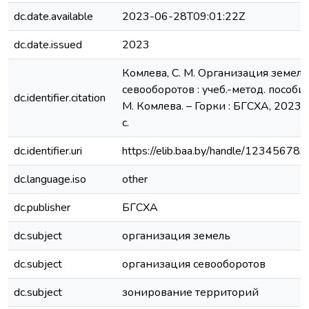
dc.date.available
2023-06-28T09:01:22Z
dc.date.issued
2023
Комлева, С. М. Организация земель
севооборотов : учеб.-метод. пособие 
dc.identifier.citation
М. Комлева. – Горки : БГСХА, 2023. 
с.
dc.identifier.uri
https://elib.baa.by/handle/12345678
dc.language.iso
other
dc.publisher
БГСХА
dc.subject
организация земель
dc.subject
организация севооборотов
dc.subject
зонирование территорий