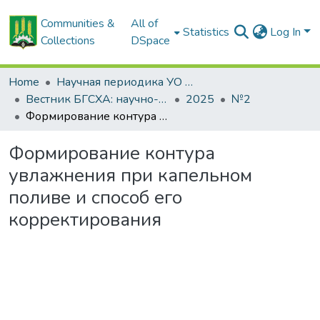
Communities &
All of
Statistics
Log In
Collections
DSpace
Home
Научная периодика УО БГСХА
Вестник БГСХА: научно-методический журнал Белорусской государственной сельскохозяйственной академии
2025
№2
Формирование контура увлажнения при капельном поливе и способ его корректирования
Формирование контура
увлажнения при капельном
поливе и способ его
корректирования