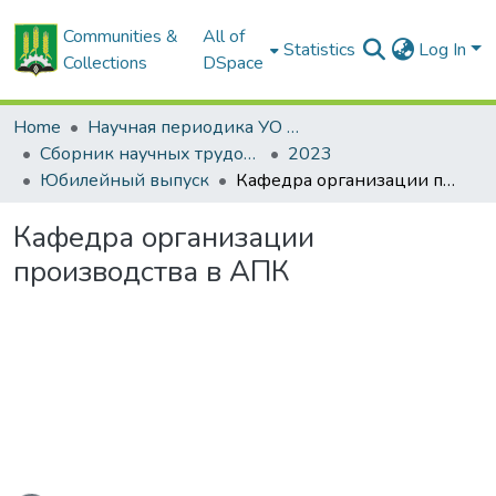
Communities &
All of
Statistics
Log In
Collections
DSpace
Home
Научная периодика УО БГСХА
Сборник научных трудов "Проблемы экономики"
2023
Юбилейный выпуск
Кафедра организации производства в АПК
Кафедра организации
производства в АПК
ading...