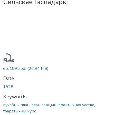
Сельскае Гаспадаркі
Loading...
Files
ecd1895.pdf
(26.94 MB)
Date
1928
Keywords
вучэбны план
,
план лекцый
,
практычная частка
,
тэарэтычны курс