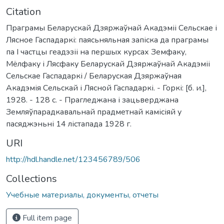
Citation
Праграмы Беларускай Дзяржаўнай Акадэміі Сельскае і
Лясное Гаспадаркі: паясьняльная запіска да праграмы
па I частцы геадэзіі на першых курсах Земфаку,
Мёлфаку і Лясфаку Беларускай Дзяржаўнай Акадэміі
Сельскае Гаспадаркі / Беларуская Дзяржаўная
Акадэмія Сельскай і Лясной Гаспадаркі. - Горкі: [б. и.],
1928. - 128 с. - Прагледжана і зацьверджана
Земляўпарадкавальнай прадметнай камісіяй у
пасяджэньні 14 лістапада 1928 г.
URI
http://hdl.handle.net/123456789/506
Collections
Учебные материалы, документы, отчеты
Full item page