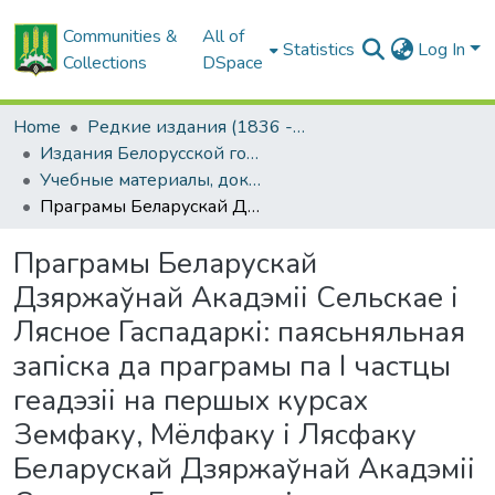
Communities &
All of
Statistics
Log In
Collections
DSpace
Home
Редкие издания (1836 - 1940 гг.)
Издания Белорусской государственной сельскохозяйственной академии
Учебные материалы, документы, отчеты
Праграмы Беларускай Дзяржаўнай Акадэміі Сельскае і Лясное Гаспадаркі: паясьняльная запіска да праграмы па I частцы геадэзіі на першых курсах Земфаку, Мёлфаку і Лясфаку Беларускай Дзяржаўнай Акадэміі Сельскае Гаспадаркі
Праграмы Беларускай
Дзяржаўнай Акадэміі Сельскае і
Лясное Гаспадаркі: паясьняльная
запіска да праграмы па I частцы
геадэзіі на першых курсах
Земфаку, Мёлфаку і Лясфаку
Беларускай Дзяржаўнай Акадэміі