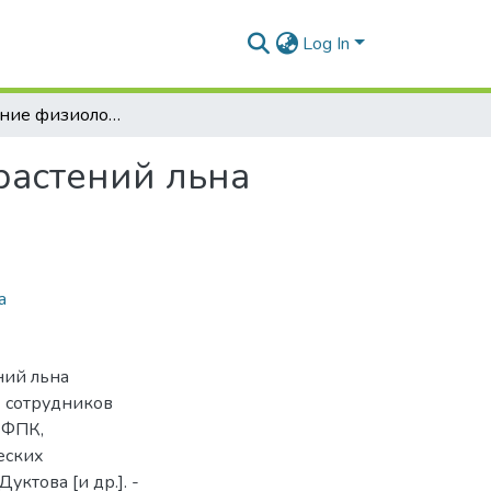
Log In
Использование физиологических параметров растений льна масличного в селекции: рекомендации
растений льна
а
ний льна
х сотрудников
 ФПК,
еских
уктова [и др.]. -