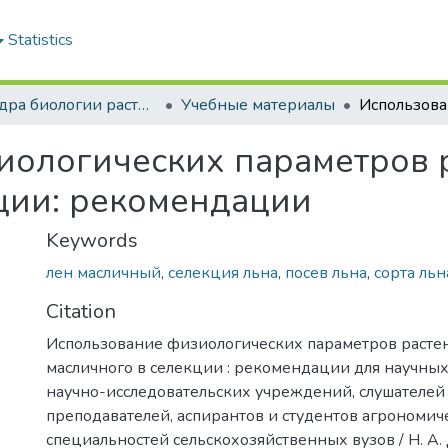
Statistics
Кафедра биологии растений и химии
Учебные материалы
иологических параметров 
ции: рекомендации
Keywords
лен масличный
,
селекция льна
,
посев льна
,
сорта льн
Citation
Использование физиологических параметров расте
масличного в селекции : рекомендации для научны
научно-исследовательских учреждений, слушателей
преподавателей, аспирантов и студентов агрономич
специальностей сельскохозяйственных вузов / Н. А. Д