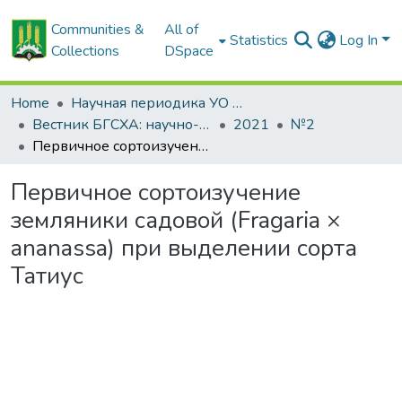
Communities &
All of
Statistics
Log In
Collections
DSpace
Home
Научная периодика УО БГСХА
Вестник БГСХА: научно-методический журнал Белорусской государственной сельскохозяйственной академии
2021
№2
Первичное сортоизучение земляники садовой (Fragaria × ananassa) при выделении сорта Татиус
Первичное сортоизучение
земляники садовой (Fragaria ×
ananassa) при выделении сорта
Татиус