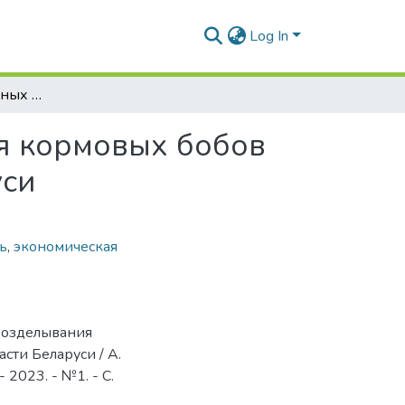
Log In
Оптимизация основных приемов возделывания кормовых бобов на зерно в условиях центральной части Беларуси
я кормовых бобов
уси
ь
,
экономическая
возделывания
сти Беларуси / А.
 2023. - №1. - С.