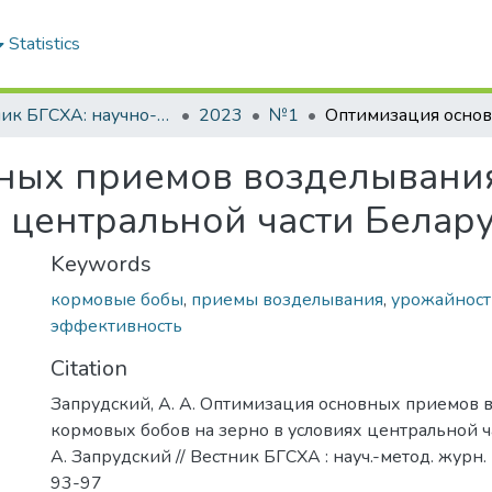
Statistics
Вестник БГСХА: научно-методический журнал Белорусской государственной сельскохозяйственной академии
2023
№1
ных приемов возделывани
х центральной части Белар
Keywords
кормовые бобы
,
приемы возделывания
,
урожайност
эффективность
Citation
Запрудский, А. А. Оптимизация основных приемов 
кормовых бобов на зерно в условиях центральной ча
А. Запрудский // Вестник БГСХА : науч.-метод. журн. -
93-97