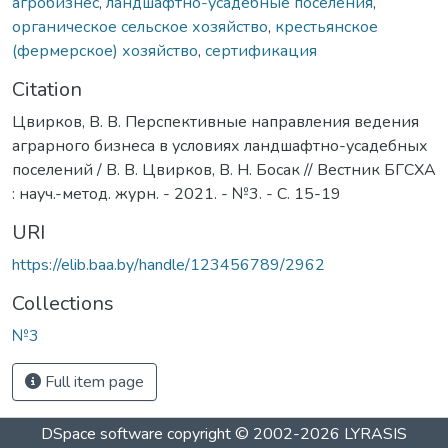
агробизнес
,
ландшафтно-усадебные поселения
,
органическое сельское хозяйство
,
крестьянское
(фермерское) хозяйство
,
сертификация
Citation
Цвирков, В. В. Перспективные направления ведения
аграрного бизнеса в условиях ландшафтно-усадебных
поселений / В. В. Цвирков, В. Н. Босак // Вестник БГСХА
: науч.-метод. журн. - 2021. - №3. - С. 15-19
URI
https://elib.baa.by/handle/123456789/2962
Collections
№3
Full item page
DSpace software
copyright © 2002-2026
LYRASIS