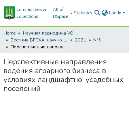
Communities &
All of
Statistics
Log In
Collections
DSpace
Home
Научная периодика УО БГСХА
Вестник БГСХА: научно-методический журнал Белорусской государственной сельскохозяйственной академии
2021
№3
Перспективные направления ведения аграрного бизнеса в условиях ландшафтно-усадебных поселений
Перспективные направления
ведения аграрного бизнеса в
условиях ландшафтно-усадебных
поселений