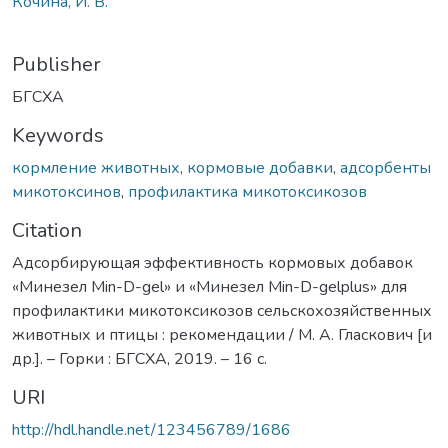
Кочина, И. В.
Publisher
БГСХА
Keywords
кормление животных
,
кормовые добавки
,
адсорбенты
микотоксинов
,
профилактика микотоксикозов
Citation
Адсорбирующая эффективность кормовых добавок
«Минезел Min-D-gel» и «Минезел Min-D-gelplus» для
профилактики микотоксикозов сельскохозяйственных
животных и птицы : рекомендации / М. А. Гласкович [и
др.]. – Горки : БГСХА, 2019. – 16 с.
URI
http://hdl.handle.net/123456789/1686