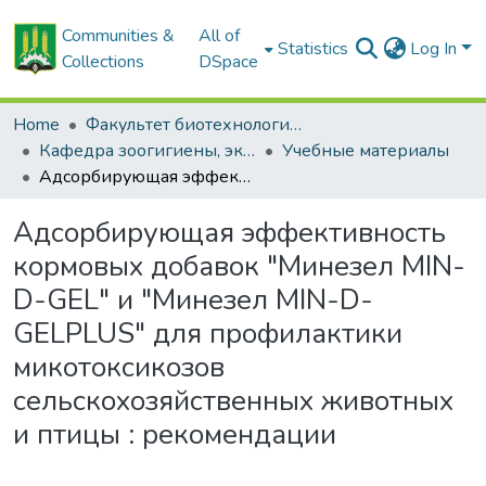
Communities &
All of
Statistics
Log In
Collections
DSpace
Home
Факультет биотехнологии и аквакультуры
Кафедра зоогигиены, экологии и микробиологии
Учебные материалы
Адсорбирующая эффективность кормовых добавок "Минезел MIN-D-GEL" и "Минезел MIN-D-GELPLUS" для профилактики микотоксикозов сельскохозяйственных животных и птицы : рекомендации
Адсорбирующая эффективность
кормовых добавок "Минезел MIN-
D-GEL" и "Минезел MIN-D-
GELPLUS" для профилактики
микотоксикозов
сельскохозяйственных животных
и птицы : рекомендации