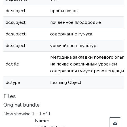
dc.subject
пробы почвы
dc.subject
почвенное плодородие
dc.subject
содержание гумуса
dc.subject
урожайность культур
Методика закладки полевого опыт
dc.title
на почве с различным уровнем
содержания гумуса: рекомендации
dc.type
Learning Object
Files
Original bundle
Now showing
1 - 1 of 1
Name: