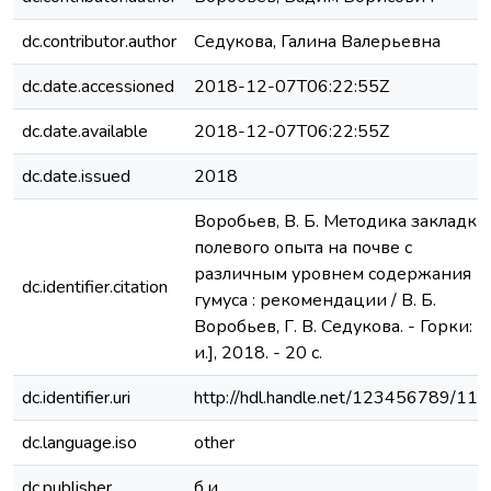
dc.contributor.author
Седукова, Галина Валерьевна
dc.date.accessioned
2018-12-07T06:22:55Z
dc.date.available
2018-12-07T06:22:55Z
dc.date.issued
2018
Воробьев, В. Б. Методика закладки
полевого опыта на почве с
различным уровнем содержания
dc.identifier.citation
гумуса : рекомендации / В. Б.
Воробьев, Г. В. Седукова. - Горки: [б
и.], 2018. - 20 с.
dc.identifier.uri
http://hdl.handle.net/123456789/11
dc.language.iso
other
dc.publisher
б.и.