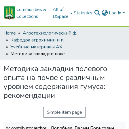
Communities &
All of
Statistics
Log In
Collections
DSpace
Home
Агротехнологический факультет
Кафедра агрохимии и почвоведения
Учебные материалы АХ
Методика закладки полевого опыта на почве с различным уровнем содержания гумуса: рекомендации
Методика закладки полевого
опыта на почве с различным
уровнем содержания гумуса:
рекомендации
Simple item page
dc.contributor.author
Воробьев, Вадим Борисович