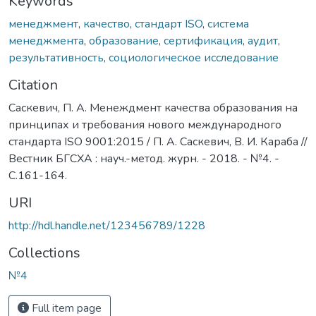
Keywords
менеджмент
,
качество
,
стандарт ISO
,
система
менеджмента
,
образование
,
сертификация
,
аудит
,
результативность
,
социологическое исследование
Citation
Саскевич, П. А. Менеждмент качества образования на
принципах и требования нового международного
стандарта ISO 9001:2015 / П. А. Саскевич, В. И. Караба //
Вестник БГСХА : науч.-метод. журн. - 2018. - №4. -
С.161-164.
URI
http://hdl.handle.net/123456789/1228
Collections
№4
Full item page