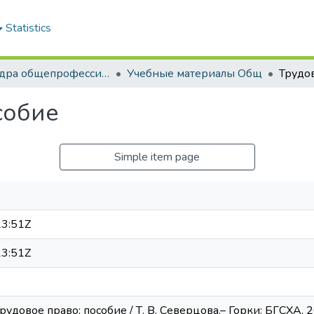
Statistics
Кафедра общепрофессиональных и специальных юридических дисциплин
Учебные материалы Общ
Трудов
собие
Simple item page
3:51Z
3:51Z
Трудовое право: пособие / Т. В. Северцова.– Горки: БГСХА, 2