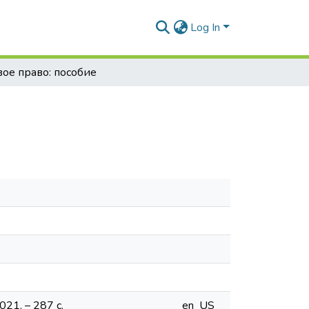
Log In
ое право: пособие
021. – 287 с.
en_US