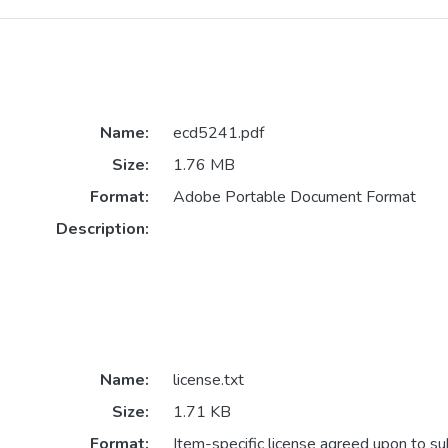
Name:
ecd5241.pdf
Size:
1.76 MB
Format:
Adobe Portable Document Format
Description:
Name:
license.txt
Size:
1.71 KB
Format:
Item-specific license agreed upon to s