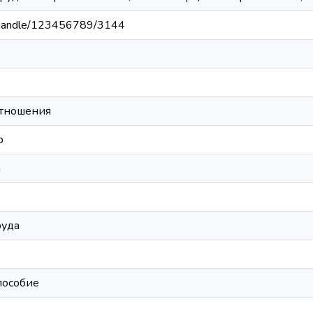
by/handle/123456789/3144
отношения
р
а
руда
пособие