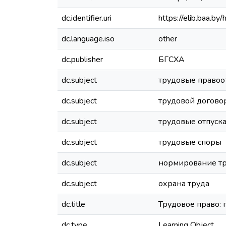
dc.identifier.uri
https://elib.baa.
dc.language.iso
other
dc.publisher
БГСХА
dc.subject
трудовые право
dc.subject
трудовой догово
dc.subject
трудовые отпуск
dc.subject
трудовые споры
dc.subject
нормирование т
dc.subject
охрана труда
dc.title
Трудовое право: 
dc.type
Learning Object