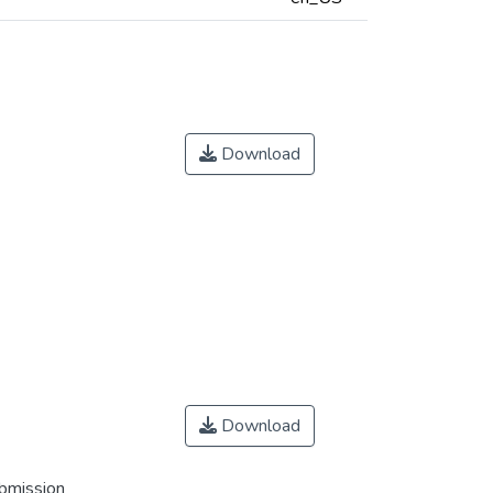
Download
Download
ubmission