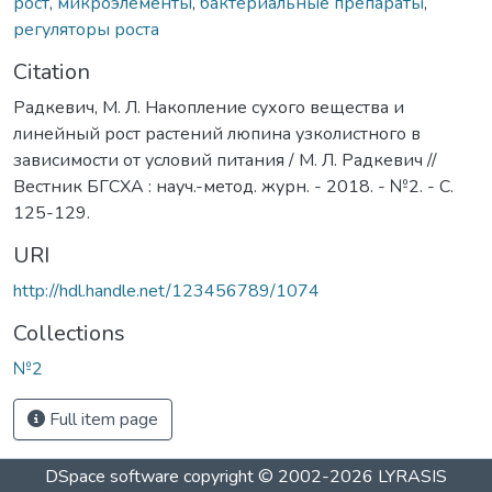
рост
,
микроэлементы
,
бактериальные препараты
,
регуляторы роста
Citation
Радкевич, М. Л. Накопление сухого вещества и
линейный рост растений люпина узколистного в
зависимости от условий питания / М. Л. Радкевич //
Вестник БГСХА : науч.-метод. журн. - 2018. - №2. - С.
125-129.
URI
http://hdl.handle.net/123456789/1074
Collections
№2
Full item page
DSpace software
copyright © 2002-2026
LYRASIS