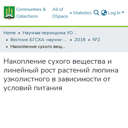
Communities &
All of
Statistics
Log In
Collections
DSpace
Home
Научная периодика УО БГСХА
Вестник БГСХА: научно-методический журнал Белорусской государственной сельскохозяйственной академии
2018
№2
Накопление сухого вещества и линейный рост растений люпина узколистного в зависимости от условий питания
Накопление сухого вещества и
линейный рост растений люпина
узколистного в зависимости от
условий питания