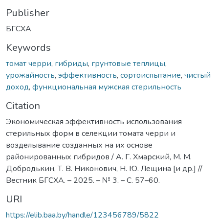
Publisher
БГСХА
Keywords
томат черри
,
гибриды
,
грунтовые теплицы
,
урожайность
,
эффективность
,
сортоиспытание
,
чистый
доход
,
функциональная мужская стерильность
Citation
Экономическая эффективность использования
стерильных форм в селекции томата черри и
возделывание созданных на их основе
районированных гибридов / А. Г. Хмарский, М. М.
Добродькин, Т. В. Никонович, Н. Ю. Лещина [и др.] //
Вестник БГСХА. – 2025. – № 3. – С. 57–60.
URI
https://elib.baa.by/handle/123456789/5822