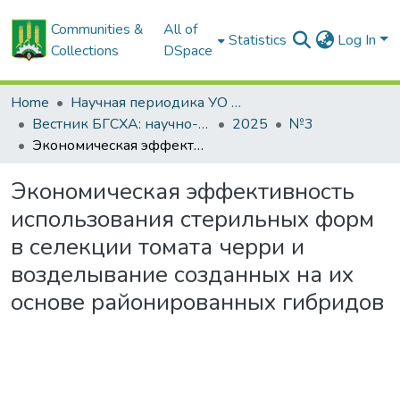
Communities &
All of
Statistics
Log In
Collections
DSpace
Home
Научная периодика УО БГСХА
Вестник БГСХА: научно-методический журнал Белорусской государственной сельскохозяйственной академии
2025
№3
Экономическая эффективность использования стерильных форм в селекции томата черри и возделывание созданных на их основе районированных гибридов
Экономическая эффективность
использования стерильных форм
в селекции томата черри и
возделывание созданных на их
основе районированных гибридов