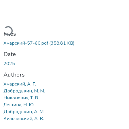
ading...
Files
Хмарский-57-60.pdf
(358.81 KB)
Date
2025
Authors
Хмарский, А. Г.
Добродькин, М. М.
Никонович, Т. В.
Лещина, Н. Ю.
Добродькин, А. М.
Кильчевский, А. В.