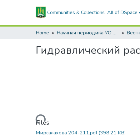
Communities & Collections
All of DSpace
Home
Научная периодика УО БГСХА
Гидравлический ра
Loading...
Files
Мирсалахова 204-211.pdf
(398.21 KB)