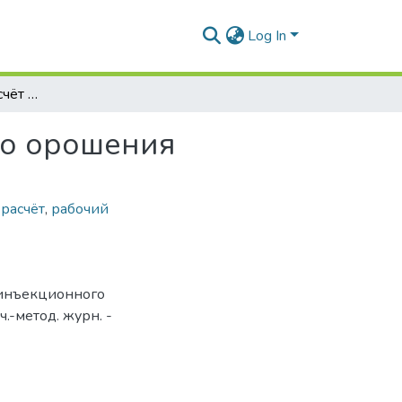
Log In
Гидравлический расчёт системы инъекционного орошения
го орошения
расчёт
,
рабочий
 инъекционного
ч.-метод. журн. -