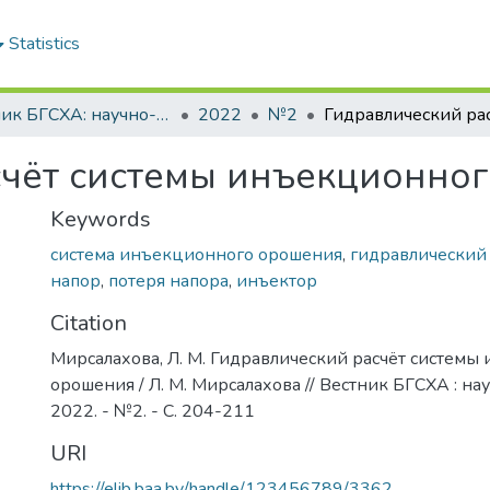
Statistics
Вестник БГСХА: научно-методический журнал Белорусской государственной сельскохозяйственной академии
2022
№2
счёт системы инъекционно
Keywords
система инъекционного орошения
,
гидравлический 
напор
,
потеря напора
,
инъектор
Citation
Мирсалахова, Л. М. Гидравлический расчёт системы
орошения / Л. М. Мирсалахова // Вестник БГСХА : нау
2022. - №2. - С. 204-211
URI
https://elib.baa.by/handle/123456789/3362