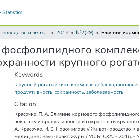
Statistics
Животноводство и ветеринарная медицина: научно-практический журнал
2018
№2(29)
 фосфолипидного комплекс
охранности крупного рогат
Keywords
к рупный рогатый скот
,
кормовая добавка
,
фосфолип
продуктивность
,
сохранность
,
заболеваемость
Citation
Красочко, П. А. Влияние кормового фосфолипидного
показатели продуктивности и сохранности крупного р
А. Красочко, И. В. Новожилова // Животноводство и
медицина : науч.-практ. журн. / УО БГСХА. - 2018. - №