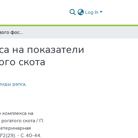
Log In
Влияние кормового фосфолипидного комплекса на показатели продуктивности и сохранности крупного рогатого скота
а на показатели
ого скота
иды рапса
,
 комплекса на
огатого скота / П.
 ветеринарная
2(29). - С. 40-44.