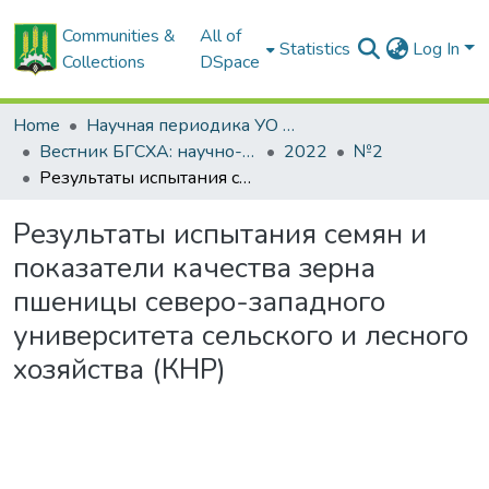
Communities &
All of
Statistics
Log In
Collections
DSpace
Home
Научная периодика УО БГСХА
Вестник БГСХА: научно-методический журнал Белорусской государственной сельскохозяйственной академии
2022
№2
Результаты испытания семян и показатели качества зерна пшеницы северо-западного университета сельского и лесного хозяйства (КНР)
Результаты испытания семян и
показатели качества зерна
пшеницы северо-западного
университета сельского и лесного
хозяйства (КНР)