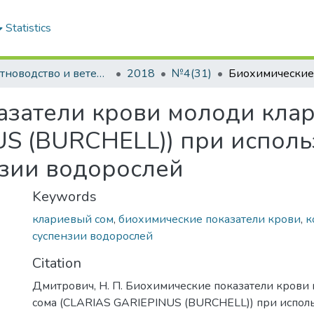
Statistics
Животноводство и ветеринарная медицина: научно-практический журнал
2018
№4(31)
азатели крови молоди клар
S (BURCHELL)) при исполь
зии водорослей
Keywords
клариевый сом
,
биохимические показатели крови
,
к
суспензии водорослей
Citation
Дмитрович, Н. П. Биохимические показатели крови
сома (CLARIAS GARIEPINUS (BURCHELL)) при испол