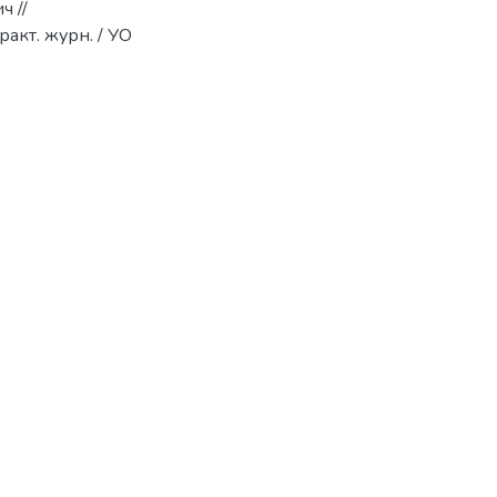
ч //
акт. журн. / УО