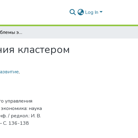
Log In
Актуальные проблемы эффективного управления кластером
ия кластером
азвитие
,
го управления
я экономика: наука
. / редкол.: И. В.
 – С. 136-138