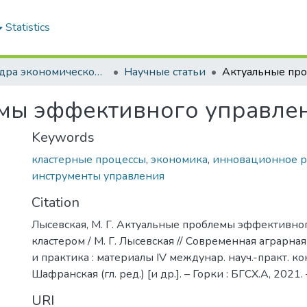
Statistics
Кафедра экономической теории
Научные статьи
мы эффективного управлен
Keywords
кластерные процессы
,
экономика
,
инновационное р
инструменты управления
Citation
Лысевская, М. Г. Актуальные проблемы эффективно
кластером / М. Г. Лысевская // Современная аграрна
и практика : материалы IV междунар. науч.-практ. конф
Шафранская (гл. ред.) [и др.]. – Горки : БГСХ.А, 2021.
URI