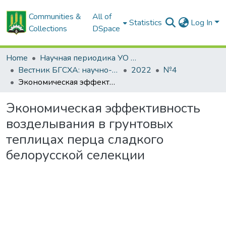
Communities &
All of
Statistics
Log In
Collections
DSpace
Home
Научная периодика УО БГСХА
Вестник БГСХА: научно-методический журнал Белорусской государственной сельскохозяйственной академии
2022
№4
Экономическая эффективность возделывания в грунтовых теплицах перца сладкого белорусской селекции
Экономическая эффективность
возделывания в грунтовых
теплицах перца сладкого
белорусской селекции