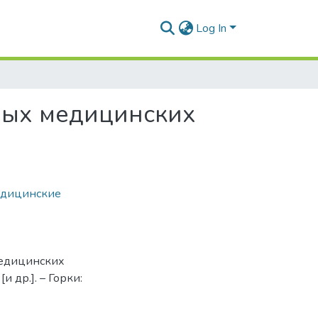
Log In
ных медицинских
дицинские
медицинских
и др.]. – Горки: