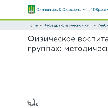
Communities & Collections
All of DSpace
Home
Кафедра физической культуры
Учеб
Физическое воспит
группах: методиче
Loading...
Files