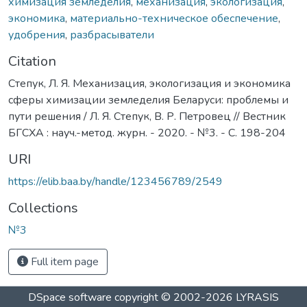
химизация земледелия
,
механизация
,
экологизация
,
экономика
,
материально-техническое обеспечение
,
удобрения
,
разбрасыватели
Citation
Степук, Л. Я. Механизация, экологизация и экономика
сферы химизации земледелия Беларуси: проблемы и
пути решения / Л. Я. Степук, В. Р. Петровец // Вестник
БГСХА : науч.-метод. журн. - 2020. - №3. - С. 198-204
URI
https://elib.baa.by/handle/123456789/2549
Collections
№3
Full item page
DSpace software
copyright © 2002-2026
LYRASIS