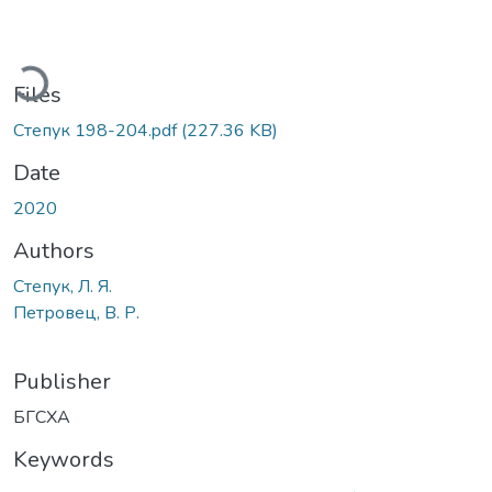
ading...
Files
Степук 198-204.pdf
(227.36 KB)
Date
2020
Authors
Степук, Л. Я.
Петровец, В. Р.
Publisher
БГСХА
Keywords