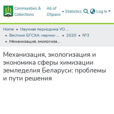
Communities &
All of
Statistics
Log In
Collections
DSpace
Home
Научная периодика УО БГСХА
Вестник БГСХА: научно-методический журнал Белорусской государственной сельскохозяйственной академии
2020
№3
Механизация, экологизация и экономика сферы химизации земледелия Беларуси: проблемы и пути решения
Механизация, экологизация и
экономика сферы химизации
земледелия Беларуси: проблемы
и пути решения