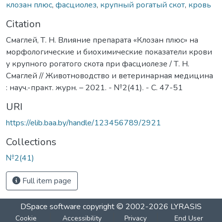
клозан плюс
,
фасциолез
,
крупный рогатый скот
,
кровь
Citation
Смаглей, Т. Н. Влияние препарата «Клозан плюс» на
морфологические и биохимические показатели крови
у крупного рогатого скота при фасциолезе / Т. Н.
Смаглей // Животноводство и ветеринарная медицина
: науч.-практ. журн. – 2021. - №2(41). - С. 47-51
URI
https://elib.baa.by/handle/123456789/2921
Collections
№2(41)
Full item page
DSpace software
copyright © 2002-2026
LYRASIS
Cookie
Accessibility
Privacy
End User