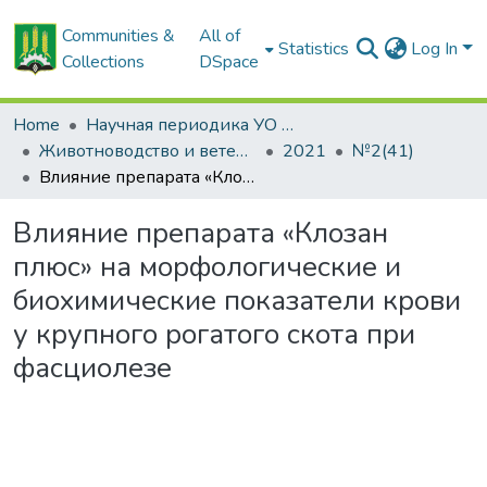
Communities &
All of
Statistics
Log In
Collections
DSpace
Home
Научная периодика УО БГСХА
Животноводство и ветеринарная медицина: научно-практический журнал
2021
№2(41)
Влияние препарата «Клозан плюс» на морфологические и биохимические показатели крови у крупного рогатого скота при фасциолезе
Влияние препарата «Клозан
плюс» на морфологические и
биохимические показатели крови
у крупного рогатого скота при
фасциолезе