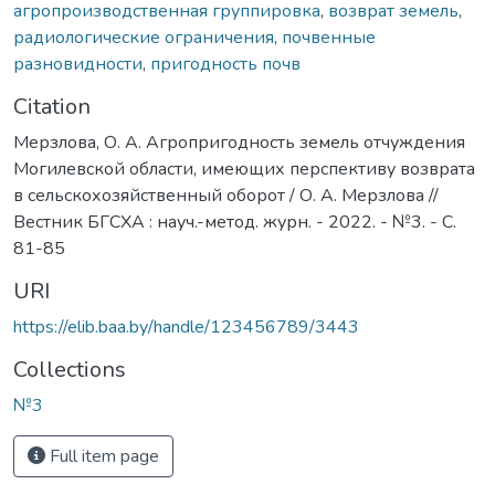
агропроизводственная группировка
,
возврат земель
,
радиологические ограничения
,
почвенные
разновидности
,
пригодность почв
Citation
Мерзлова, О. А. Агропригодность земель отчуждения
Могилевской области, имеющих перспективу возврата
в сельскохозяйственный оборот / О. А. Мерзлова //
Вестник БГСХА : науч.-метод. журн. - 2022. - №3. - С.
81-85
URI
https://elib.baa.by/handle/123456789/3443
Collections
№3
Full item page