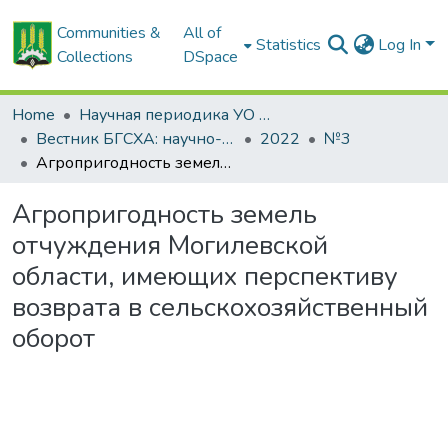
Communities &
All of
Statistics
Log In
Collections
DSpace
Home
Научная периодика УО БГСХА
Вестник БГСХА: научно-методический журнал Белорусской государственной сельскохозяйственной академии
2022
№3
Агропригодность земель отчуждения Могилевской области, имеющих перспективу возврата в сельскохозяйственный оборот
Агропригодность земель
отчуждения Могилевской
области, имеющих перспективу
возврата в сельскохозяйственный
оборот