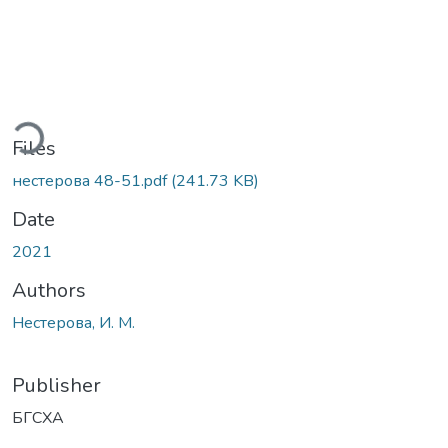
ding...
Files
нестерова 48-51.pdf
(241.73 KB)
Date
2021
Authors
Нестерова, И. М.
Publisher
БГСХА