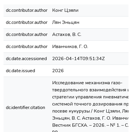
dc.contributor.author
Конг Цзяли
dc.contributor.author
Лян Эньцян
dc.contributor.author
Астахов, В. С.
dc.contributor.author
Иванчиков, Г. О.
dc.date.accessioned
2026-04-14T09:51:34Z
dc.date.issued
2026
Исследование механизма газо-
твердотельного взаимодействия и
стратегии управления пневматиче
системой точного дозирования при
dc.identifier.citation
посеве кукурузы / Конг Цзяли, Лян
Эньцян, В. С. Астахов, Г. О. Иванчик
Вестник БГСХА. – 2026. – № 1. – С. 