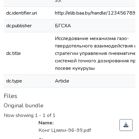
99.
dc.identifier.uri
http://elib.baa.by/handle/123456789
dc.publisher
БГСХА
Исследование механизма газо-
твердотельного взаимодействия и
dc.title
стратегии управления пневматиче
системой точного дозирования при
посеве кукурузы
dc.type
Article
Files
Original bundle
Now showing
1 - 1 of 1
Name:
Конг Цзяли-96-99.pdf