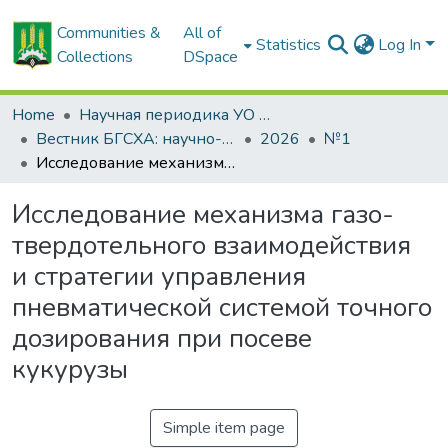
Communities &
All of
Statistics
Log In
Collections
DSpace
Home
Научная периодика УО БГСХА
Вестник БГСХА: научно-методический журнал Белорусской государственной сельскохозяйственной академии
2026
№1
Исследование механизма газо-твердотельного взаимодействия и стратегии управления пневматической системой точного дозирования при посеве кукурузы
Исследование механизма газо-
твердотельного взаимодействия
и стратегии управления
пневматической системой точного
дозирования при посеве
кукурузы
Simple item page