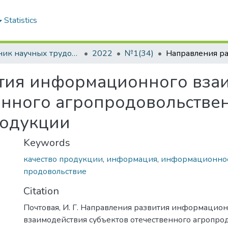
Statistics
Сборник научных трудов "Проблемы экономики"
2022
№1(34)
тия информационного вза
енного агропродовольстве
родукции
Keywords
качество продукции
,
информация
,
информационное
продовольствие
Citation
Почтовая, И. Г. Направления развития информацио
взаимодействия субъектов отечественного агропро