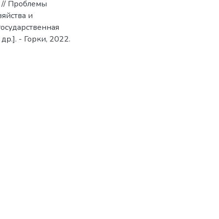
я // Проблемы
зяйства и
государственная
р.]. - Горки, 2022.