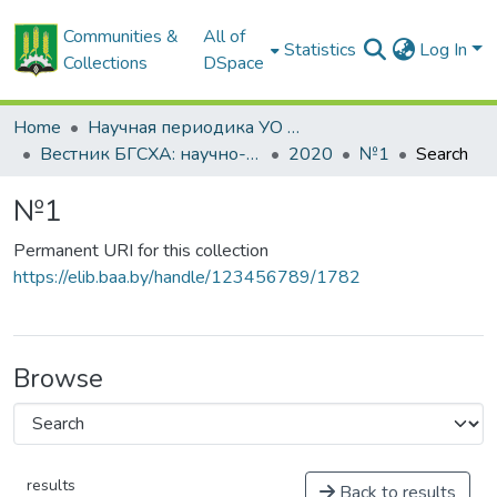
Communities &
All of
Statistics
Log In
Collections
DSpace
Home
Научная периодика УО БГСХА
Вестник БГСХА: научно-методический журнал Белорусской государственной сельскохозяйственной академии
2020
№1
Search
№1
Permanent URI for this collection
https://elib.baa.by/handle/123456789/1782
Browse
results
Back to results