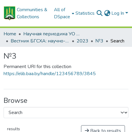
Communities &
All of
Statistics
Log In
Collections
DSpace
Home
Научная периодика УО БГСХА
Вестник БГСХА: научно-методический журнал Белорусской государственной сельскохозяйственной академии
2023
№3
Search
№3
Permanent URI for this collection
https://elib.baa.by/handle/123456789/3845
Browse
results
Back to results