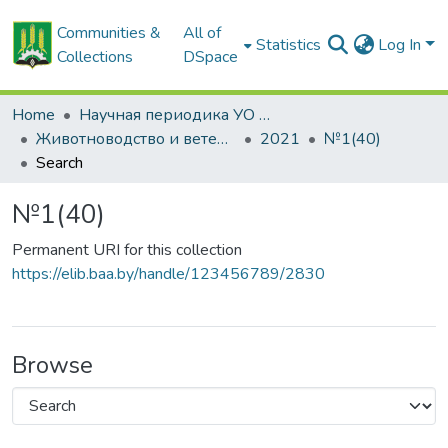
Communities &
All of
Statistics
Log In
Collections
DSpace
Home
Научная периодика УО БГСХА
Животноводство и ветеринарная медицина: научно-практический журнал
2021
№1(40)
Search
№1(40)
Permanent URI for this collection
https://elib.baa.by/handle/123456789/2830
Browse