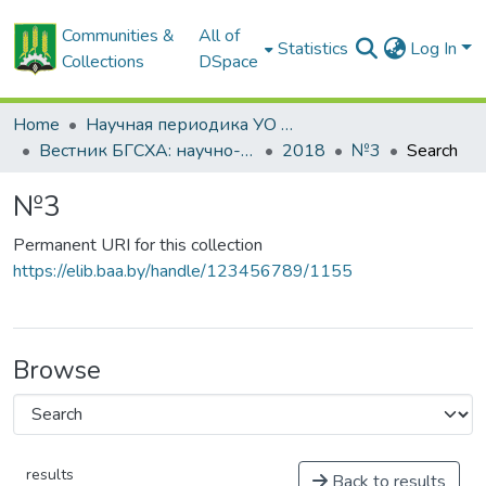
Communities &
All of
Statistics
Log In
Collections
DSpace
Home
Научная периодика УО БГСХА
Вестник БГСХА: научно-методический журнал Белорусской государственной сельскохозяйственной академии
2018
№3
Search
№3
Permanent URI for this collection
https://elib.baa.by/handle/123456789/1155
Browse
results
Back to results