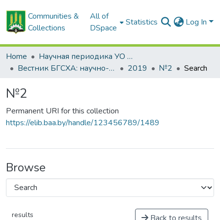
Communities &
All of
Statistics
Log In
Collections
DSpace
Home
Научная периодика УО БГСХА
Вестник БГСХА: научно-методический журнал Белорусской государственной сельскохозяйственной академии
2019
№2
Search
№2
Permanent URI for this collection
https://elib.baa.by/handle/123456789/1489
Browse
results
Back to results