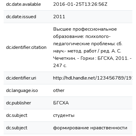
dc.date.available
2016-01-25T13:26:56Z
dc.date.issued
2011
Высшее профессиональное
образование: психолого-
педагогические проблемы: сб.
dc.identifier.citation
науч.- метод. работ / ред. А. С.
Чечеткин. - Горки : БГСХА, 2011. -
247 с.
dc.identifier.uri
http://hdl.handle.net/123456789/192
dc.language.iso
other
dc.publisher
БГСХА
dc.subject
студенты
dc.subject
формирование нравственности