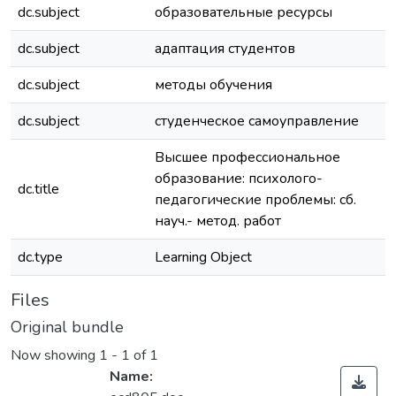
dc.subject
образовательные ресурсы
dc.subject
адаптация студентов
dc.subject
методы обучения
dc.subject
студенческое самоуправление
Высшее профессиональное
образование: психолого-
dc.title
педагогические проблемы: сб.
науч.- метод. работ
dc.type
Learning Object
Files
Original bundle
Now showing
1 - 1 of 1
Name: