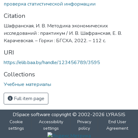
проверка статистической информации
Citation
Шафранская, И. В. Методика экономических
исследований : практикум / И. В. Шафранская, Е. В.
Карачевская. – Горки : БГСХА, 2022. – 112 с.
URI
https://elib.baa.by/handle/123456789/3595
Collections
Учебные материалы
Full item page
DSpace software
copyright © 2002-2026
LYRASIS
Cookie
Accessibility
Privacy
End User
settings
settings
policy
Agreement