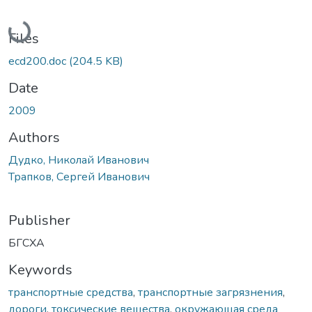
Loading...
Files
ecd200.doc
(204.5 KB)
Date
2009
Authors
Дудко, Николай Иванович
Трапков, Сергей Иванович
Publisher
БГСХА
Keywords
транспортные средства
,
транспортные загрязнения
,
дороги
,
токсические вещества
,
окружающая среда