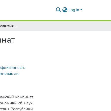
Log In
Перспективы развития ОАО «Оршанский комбинат хлебопродуктов»
инат
ффективность
нновации
,
шанский комбинат
номики: сб. науч.
ьствия Республики