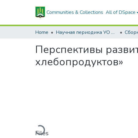
Communities & Collections
All of DSpace
Home
Научная периодика УО БГСХА
Перспективы разви
хлебопродуктов»
Loading...
Files