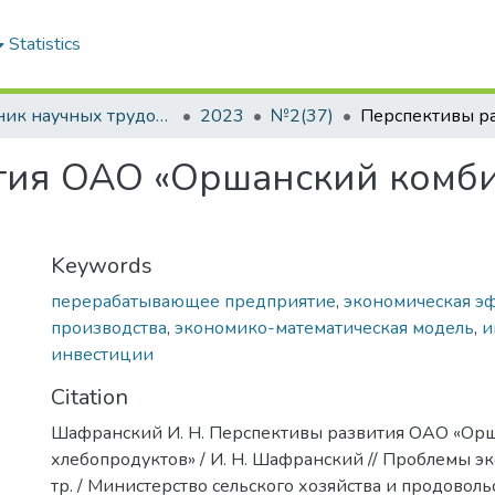
Statistics
Сборник научных трудов "Проблемы экономики"
2023
№2(37)
тия ОАО «Оршанский комб
Keywords
перерабатывающее предприятие
,
экономическая э
производства
,
экономико-математическая модель
,
и
инвестиции
Citation
Шафранский И. Н. Перспективы развития ОАО «Ор
хлебопродуктов» / И. Н. Шафранский // Проблемы эко
тр. / Министерство сельского хозяйства и продовол