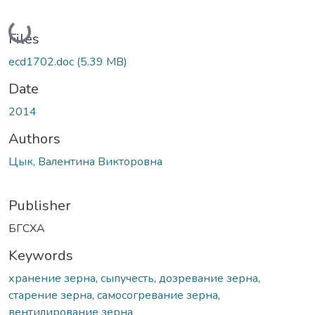
Loading...
Files
ecd1702.doc
(5.39 MB)
Date
2014
Authors
Цык, Валентина Викторовна
Publisher
БГСХА
Keywords
хранение зерна
,
сыпучесть
,
дозревание зерна
,
старение зерна
,
самосогревание зерна
,
вентилирование зерна