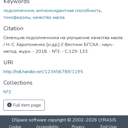
Keywords
подсолнечник
,
антиоксидантная способность
,
токоферолы
,
качество масла
Citation
Селекция подсолнечника на улучшение качества масла
/ Н. С. Харитоненко [и др.] // Вестник БГСХА : науч.-
метод. журн. - 2018. - №3. - С.129-133.
URI
http://hdl.handle.net/123456789/1195
Collections
№3
Full item page
DSpace software
copyright © 2002-2026
LYRASIS
Cookie
Accessibility
Privacy
End User