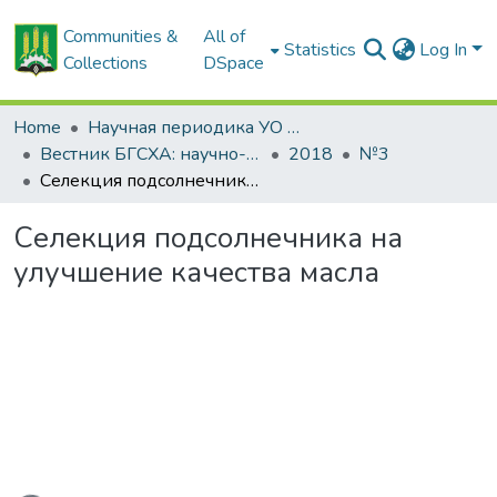
Communities &
All of
Statistics
Log In
Collections
DSpace
Home
Научная периодика УО БГСХА
Вестник БГСХА: научно-методический журнал Белорусской государственной сельскохозяйственной академии
2018
№3
Селекция подсолнечника на улучшение качества масла
Селекция подсолнечника на
улучшение качества масла