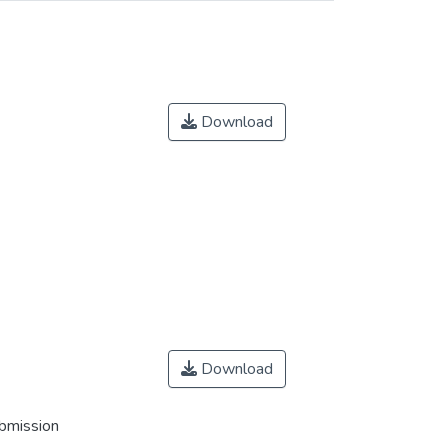
Download
Download
ubmission