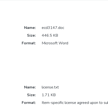
Name:
ecd3147.doc
Size:
446.5 KB
Format:
Microsoft Word
Name:
license.txt
Size:
1.71 KB
Format:
Item-specific license agreed upon to s