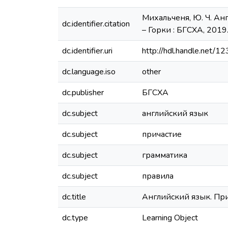
Михальченя, Ю. Ч. Ан
dc.identifier.citation
– Горки : БГСХА, 2019. 
dc.identifier.uri
http://hdl.handle.net
dc.language.iso
other
dc.publisher
БГСХА
dc.subject
английский язык
dc.subject
причастие
dc.subject
грамматика
dc.subject
правила
dc.title
Английский язык. При
dc.type
Learning Object