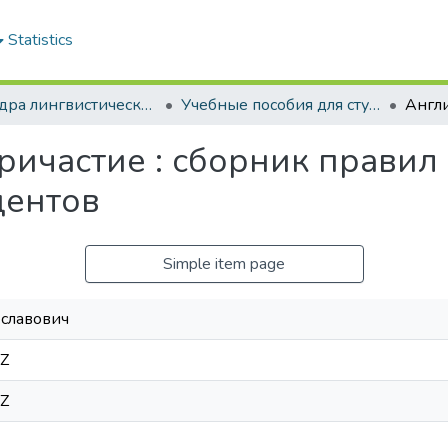
Statistics
Кафедра лингвистических дисциплин
Учебные пособия для студентов, изучающих английский язык
ричастие : сборник правил
дентов
Simple item page
славович
6Z
6Z