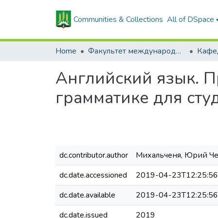
Communities & Collections
All of DSpace
Home
Факультет международных связей и довузовской подготовки
Английский язык. П
грамматике для сту
dc.contributor.author
Михальченя, Юрий Че
dc.date.accessioned
2019-04-23T12:25:5
dc.date.available
2019-04-23T12:25:5
dc.date.issued
2019