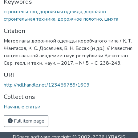
Keywords
строительство
,
дорожная одежда
,
дорожно-
строительная техника
,
дорожное полотно
,
шихта
Citation
Материалы дорожной одежды коробчатого типа / К. Т.
Жантасов, К. С. Досалиев, В. Н. Босак [и др.]. // Известия
национальной академии наук республики Казахстан.
Сер. геол. и техн. наук. – 2017. – № 5. – С. 238-243.
URI
http://hdl.handle.net/123456789/1609
Collections
Научные статьи
Full item page
DSpace software
copyright © 2002-2026
LYRASIS