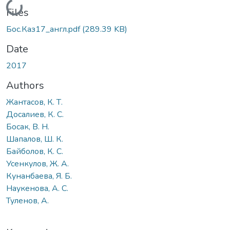
Loading...
Files
Бос.Каз17_англ.pdf
(289.39 KB)
Date
2017
Authors
Жантасов, К. Т.
Досалиев, К. С.
Босак, В. Н.
Шапалов, Ш. К.
Байболов, К. С.
Усенкулов, Ж. А.
Кунанбаева, Я. Б.
Наукенова, А. С.
Туленов, А.