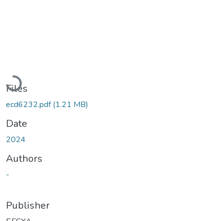
Loading...
Files
ecd6232.pdf
(1.21 MB)
Date
2024
Authors
-
Publisher