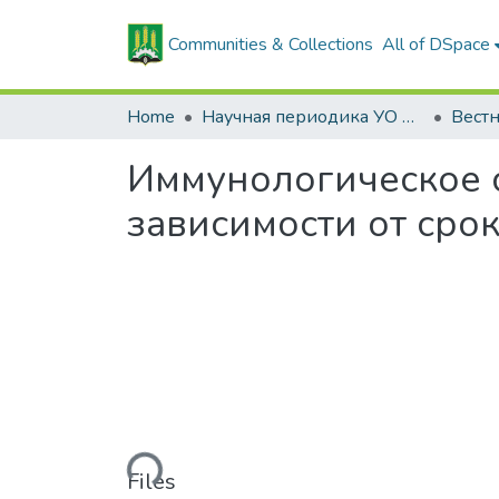
Communities & Collections
All of DSpace
Home
Научная периодика УО БГСХА
Иммунологическое с
зависимости от сро
Loading...
Files