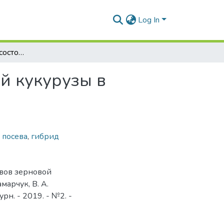
Log In
Иммунологическое состояние посевов зерновой кукурузы в зависимости от сроков посева
й кукурузы в
 посева
,
гибрид
евов зерновой
марчук, В. А.
рн. - 2019. - №2. -