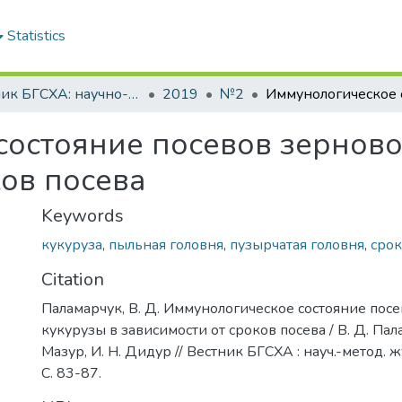
Statistics
Вестник БГСХА: научно-методический журнал Белорусской государственной сельскохозяйственной академии
2019
№2
остояние посевов зерново
ков посева
Keywords
кукуруза
,
пыльная головня
,
пузырчатая головня
,
срок
Citation
Паламарчук, В. Д. Иммунологическое состояние пос
кукурузы в зависимости от сроков посева / В. Д. Пала
Мазур, И. Н. Дидур // Вестник БГСХА : науч.-метод. жу
С. 83-87.