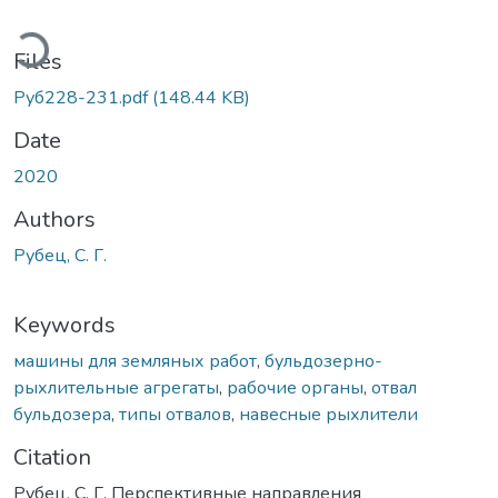
ading...
Files
Руб228-231.pdf
(148.44 KB)
Date
2020
Authors
Рубец, С. Г.
Keywords
машины для земляных работ
,
бульдозерно-
рыхлительные агрегаты
,
рабочие органы
,
отвал
бульдозера
,
типы отвалов
,
навесные рыхлители
Citation
Рубец, С. Г. Перспективные направления