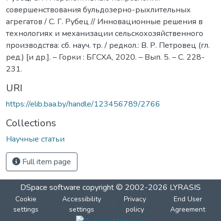
совершенствования бульдозерно-рыхлительных
агрегатов / С. Г. Рубец // Инновационные решения в
технологиях и механизации сельскохозяйственного
производства: сб. науч. тр. / редкол.: В. Р. Петровец (гл.
ред.) [и др.]. – Горки : БГСХА, 2020. – Вып. 5. – С. 228-
231.
URI
https://elib.baa.by/handle/123456789/2766
Collections
Научные статьи
Full item page
DSpace software
copyright © 2002-2026
LYRASIS
Cookie
Accessibility
Privacy
End User
settings
settings
policy
Agreement