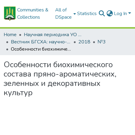
Communities &
All of
Statistics
Log In
Collections
DSpace
Home
Научная периодика УО БГСХА
Вестник БГСХА: научно-методический журнал Белорусской государственной сельскохозяйственной академии
2018
№3
Особенности биохимического состава пряно-ароматических, зеленных и декоративных культур
Особенности биохимического
состава пряно-ароматических,
зеленных и декоративных
культур